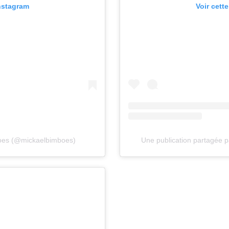
Instagram
Voir cett
boes (@mickaelbimboes)
Une publication partagée 