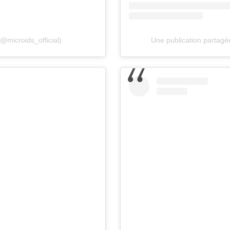
@microids_official)
Une publication partag