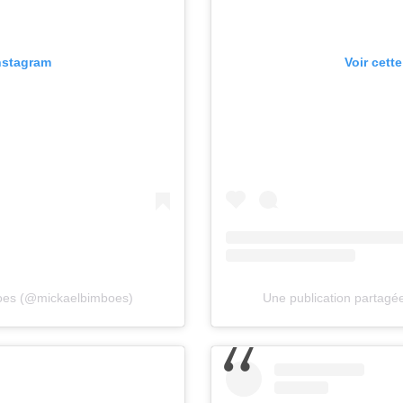
Instagram
Voir cett
boes (@mickaelbimboes)
Une publication partagé