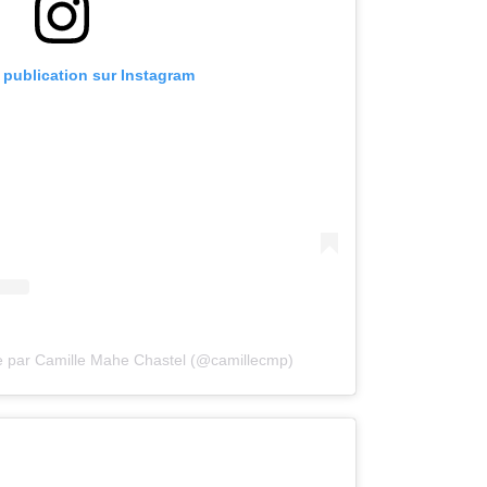
e publication sur Instagram
e par Camille Mahe Chastel (@camillecmp)